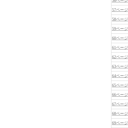
56ページ
57ページ
58ページ
59ページ
60ページ
61ページ
62ページ
63ページ
64ページ
65ページ
66ページ
67ページ
68ページ
69ページ