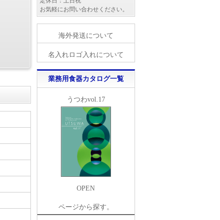
定休日：土日祝
お気軽にお問い合わせください。
海外発送について
名入れロゴ入れについて
業務用食器カタログ一覧
うつわvol.17
OPEN
ページから探す。