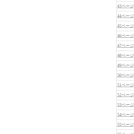
43ページ
44ページ
45ページ
46ページ
47ページ
48ページ
49ページ
50ページ
51ページ
52ページ
53ページ
54ページ
55ページ