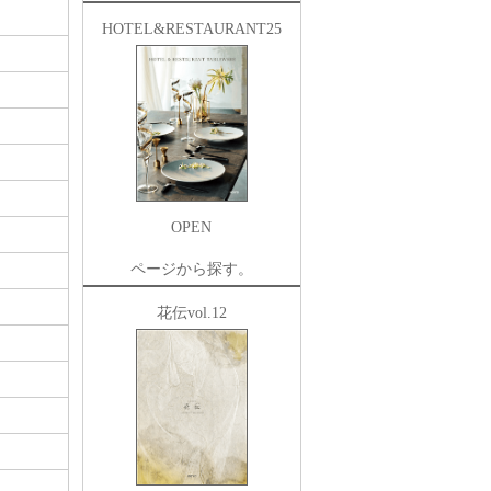
HOTEL&RESTAURANT25
OPEN
ページから探す。
花伝vol.12