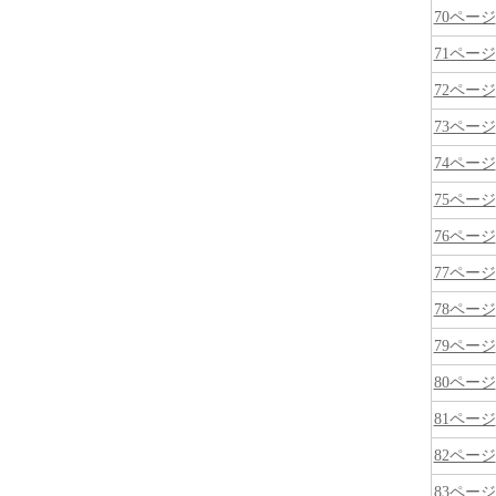
70ページ
71ページ
72ページ
73ページ
74ページ
75ページ
76ページ
77ページ
78ページ
79ページ
80ページ
81ページ
82ページ
83ページ