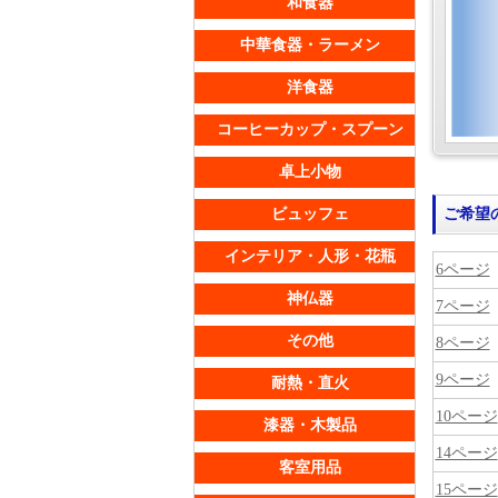
和食器
中華食器・ラーメン
洋食器
コーヒーカップ・スプーン
卓上小物
ご希望
ビュッフェ
インテリア・人形・花瓶
6ページ
神仏器
7ページ
その他
8ページ
9ページ
耐熱・直火
10ページ
漆器・木製品
14ページ
客室用品
15ページ