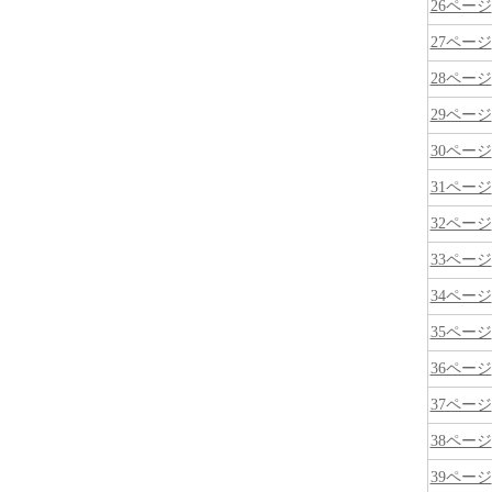
26ページ
27ページ
28ページ
29ページ
30ページ
31ページ
32ページ
33ページ
34ページ
35ページ
36ページ
37ページ
38ページ
39ページ