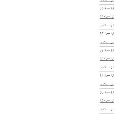
53ページ
54ページ
55ページ
56ページ
57ページ
58ページ
59ページ
60ページ
63ページ
64ページ
65ページ
66ページ
67ページ
68ページ