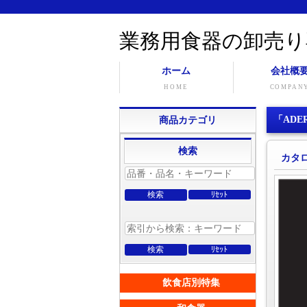
業務用食器の卸売り
ホーム
会社概
HOME
COMPAN
「ADE
商品カテゴリ
検索
カタロ
飲食店別特集