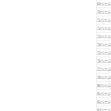
69ページ
70ページ
71ページ
72ページ
73ページ
74ページ
75ページ
76ページ
77ページ
78ページ
80ページ
81ページ
82ページ
83ページ