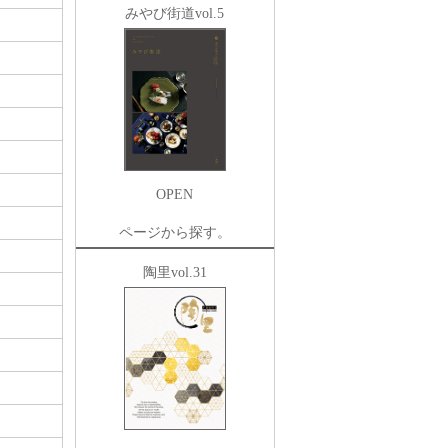
みやび街道vol.5
OPEN
ページから探す。
陶里vol.31