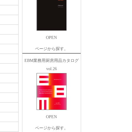
OPEN
ページから探す。
EBM業務用厨房用品カタログ
vol.26
OPEN
ページから探す。