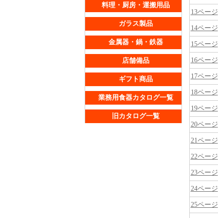
料理・厨房・運搬用品
13ページ
ガラス製品
14ページ
金属器・鍋・鉄器
15ページ
16ページ
店舗備品
17ページ
ギフト商品
18ページ
業務用食器カタログ一覧
19ページ
旧カタログ一覧
20ページ
21ページ
22ページ
23ページ
24ページ
25ページ