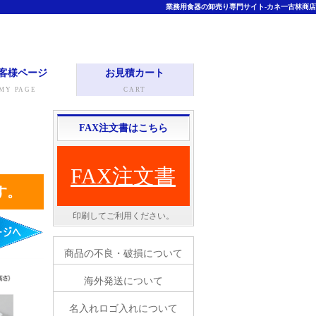
業務用食器の卸売り専門サイト-カネ一古林商店
客様ページ
お見積カート
MY PAGE
CART
FAX注文書はこちら
FAX注文書
す。
印刷してご利用ください。
商品の不良・破損について
海外発送について
名入れロゴ入れについて