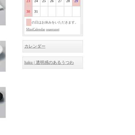
23
24
25
26
27
28
29
30
31
の日はお休みをいただきます。
MiniCalendar
osaerunet
カレンダー
haku | 透明感のあるうつわ