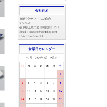
会社住所
有限会社カネ一古林商店
〒509-5115
岐阜県土岐市肥田町肥田2143-1
Email：kaneichi@sakushop.com
FAX：0572-54-1130
営業日カレンダー
≪7月
2026
年
8
月
9月≫
日
月
火
水
木
金
土
1
2
3
4
5
6
7
8
9
10
11
12
13
14
15
16
17
18
19
20
21
22