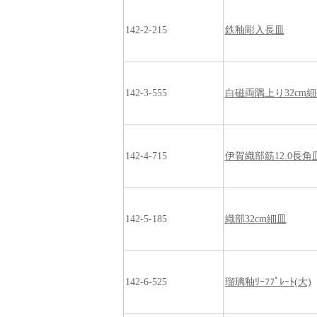
142-2-215
鉄釉彫入長皿
142-3-555
白磁両隅上り32cm
142-4-715
伊賀織部筋12.0長角
142-5-185
織部32cm細皿
142-6-525
瑠璃釉ﾘｰﾌﾌﾟﾚｰﾄ(大)