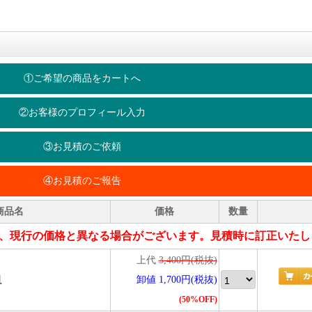
①ご希望の商品をカートへ
②お客様のプロフィール入力
③お見積のご依頼
④お見積のご報告
商品名
価格
数量
、現行の価格と異なる場合がございます。見積時に訂正いたし
上代
3,400円(税抜)
皿
卸値 1,700円(税抜)
(50%OFF)