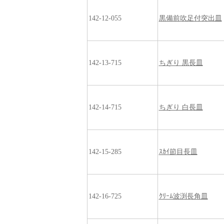
142-12-055
黒備前吹足付突出皿
142-13-715
ちぎり 黒長皿
142-14-715
ちぎり 白長皿
142-15-285
ｽｶｲ節目長皿
142-16-725
ｸﾘｰﾑ波渕長角皿