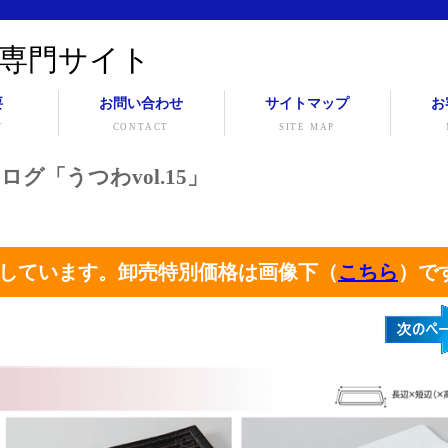
専門サイト
要
お問い合わせ
サイトマップ
お
Y
CONTACT
SITE MAP
ログ「うつわvol.15」
しています。卸売特別価格は画像下（
こちら
）で