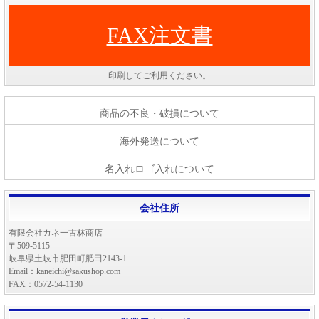
FAX注文書
印刷してご利用ください。
商品の不良・破損について
海外発送について
名入れロゴ入れについて
会社住所
有限会社カネ一古林商店
〒509-5115
岐阜県土岐市肥田町肥田2143-1
Email：kaneichi@sakushop.com
FAX：0572-54-1130