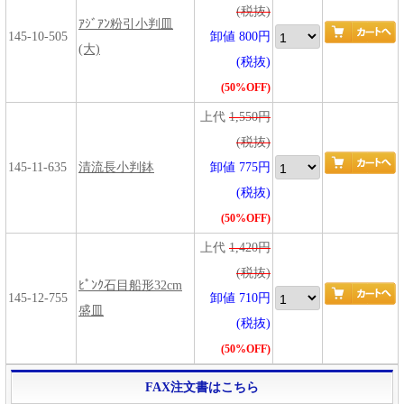
(税抜)
ｱｼﾞｱﾝ粉引小判皿
145-10-505
卸値 800円
(大)
(税抜)
(50%OFF)
上代
1,550円
(税抜)
145-11-635
清流長小判鉢
卸値 775円
(税抜)
(50%OFF)
上代
1,420円
(税抜)
ﾋﾟﾝｸ石目船形32cm
145-12-755
卸値 710円
盛皿
(税抜)
(50%OFF)
FAX注文書はこちら