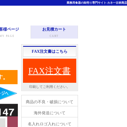
業務用食器の卸売り専門サイト-カネ一古林商店
客様ページ
お見積カート
MY PAGE
CART
FAX注文書はこちら
FAX注文書
す。
印刷してご利用ください。
商品の不良・破損について
海外発送について
名入れロゴ入れについて