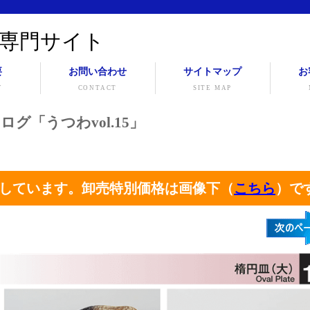
専門サイト
要
お問い合わせ
サイトマップ
お
Y
CONTACT
SITE MAP
ログ「うつわvol.15」
しています。卸売特別価格は画像下（
こちら
）で