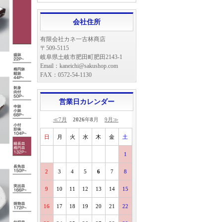
会社住所
有限会社カネ一古林商店
〒509-5115
岐阜県土岐市肥田町肥田2143-1
Email：kaneichi@sakushop.com
FAX：0572-54-1130
営業日カレンダー
≪7月
2026
年
8
月
9月≫
日
月
火
水
木
金
土
1
2
3
4
5
6
7
8
9
10
11
12
13
14
15
16
17
18
19
20
21
22