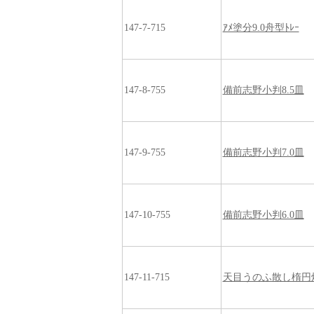
147-7-715
ｱﾒ塗分9.0舟型ﾄﾚｰ
147-8-755
備前志野小判8.5皿
147-9-755
備前志野小判7.0皿
147-10-755
備前志野小判6.0皿
147-11-715
天目うのふ散し楕円