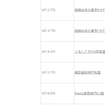
147-2-755
焼締め木の葉型9.0
147-3-755
焼締め木の葉型7.0
147-4-355
うるしﾌﾞﾗｳﾝﾊｽ型長
147-5-715
織部菱紋楕円長皿
147-6-035
Pokela漆黒楕円8.5皿