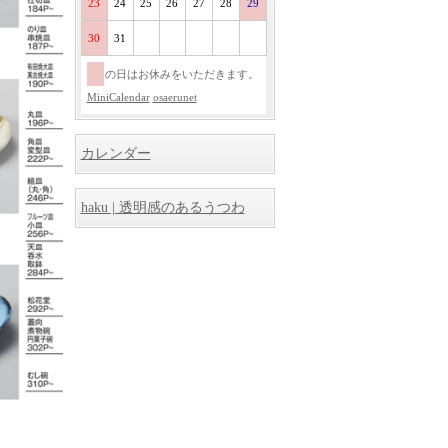
23
24
25
26
27
28
29
30
31
の日はお休みをいただきます。
MiniCalendar
osaerunet
カレンダー
haku | 透明感のあるうつわ