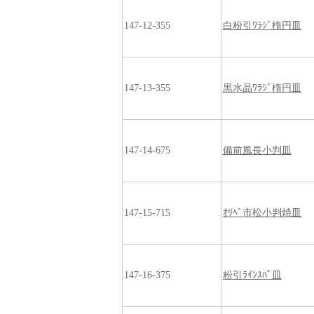
147-12-355
白粉引ﾜﾗｼﾞ楕円皿
147-13-355
黒水晶ﾜﾗｼﾞ楕円皿
147-14-675
備前風長小判皿
147-15-715
ｵﾘﾍﾞ市松小判焼皿
147-16-375
粉引ﾗｲﾝｽﾊﾟ皿