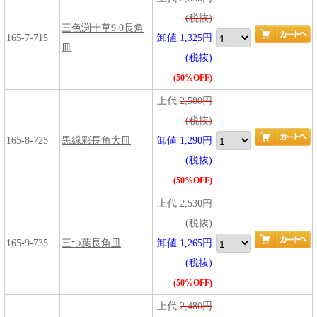
(税抜)
三色渕十草9.0長角
165-7-715
卸値 1,325円
皿
(税抜)
(50%OFF)
上代
2,580円
(税抜)
165-8-725
黒緑彩長角大皿
卸値 1,290円
(税抜)
(50%OFF)
上代
2,530円
(税抜)
165-9-735
三つ葉長角皿
卸値 1,265円
(税抜)
(50%OFF)
上代
2,480円