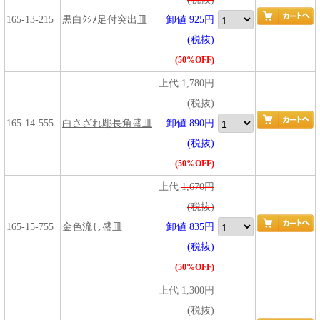
165-13-215
黒白ｸｼﾒ足付突出皿
卸値 925円
(税抜)
(50%OFF)
上代
1,780円
(税抜)
165-14-555
白さざれ彫長角盛皿
卸値 890円
(税抜)
(50%OFF)
上代
1,670円
(税抜)
165-15-755
金色流し盛皿
卸値 835円
(税抜)
(50%OFF)
上代
1,300円
(税抜)