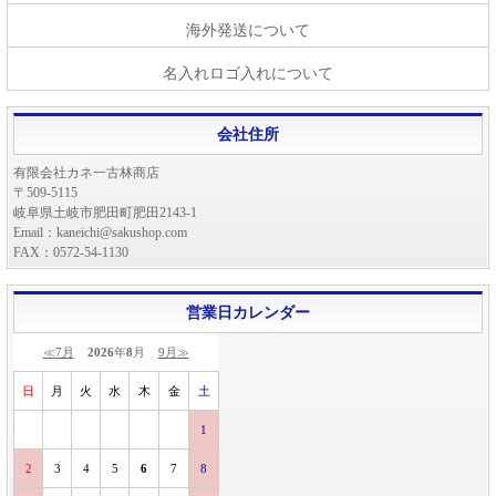
海外発送について
名入れロゴ入れについて
会社住所
有限会社カネ一古林商店
〒509-5115
岐阜県土岐市肥田町肥田2143-1
Email：kaneichi@sakushop.com
FAX：0572-54-1130
営業日カレンダー
≪7月
2026
年
8
月
9月≫
日
月
火
水
木
金
土
1
2
3
4
5
6
7
8