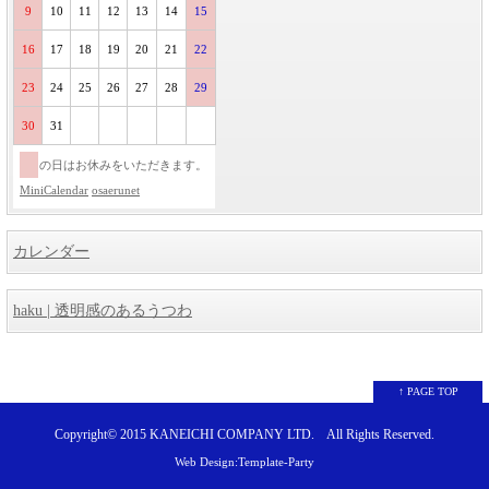
9
10
11
12
13
14
15
16
17
18
19
20
21
22
23
24
25
26
27
28
29
30
31
の日はお休みをいただきます。
MiniCalendar
osaerunet
カレンダー
haku | 透明感のあるうつわ
↑ PAGE TOP
Copyright© 2015
KANEICHI COMPANY LTD.
All Rights Reserved.
Web Design:Template-Party