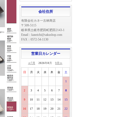
会社住所
有限会社カネ一古林商店
〒509-5115
岐阜県土岐市肥田町肥田2143-1
Email：kaneichi@sakushop.com
FAX：0572-54-1130
営業日カレンダー
≪7月
2026
年
8
月
9月≫
日
月
火
水
木
金
土
1
2
3
4
5
6
7
8
9
10
11
12
13
14
15
16
17
18
19
20
21
22