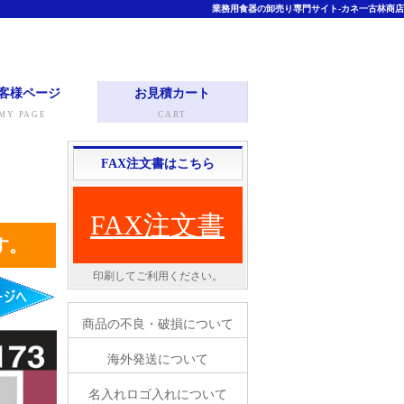
業務用食器の卸売り専門サイト-カネ一古林商店
客様ページ
お見積カート
MY PAGE
CART
FAX注文書はこちら
FAX注文書
す。
印刷してご利用ください。
商品の不良・破損について
海外発送について
名入れロゴ入れについて