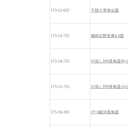
173-12-655
千段十草突出皿
173-13-755
備前志野長角8.0皿
173-14-725
ｱﾒ流しﾀﾀｷ長角皿中(
173-15-725
ｱﾒ流しﾀﾀｷ長角皿小(
173-16-285
ﾄﾜｰﾙ銀河長角皿