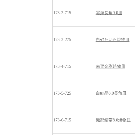
173-2-715
雲海長角9.0皿
173-3-275
白砂たいら焼物皿
173-4-715
南蛮金彩焼物皿
173-5-725
白結晶8.0長角皿
173-6-715
織部錆帯8.0焼物皿