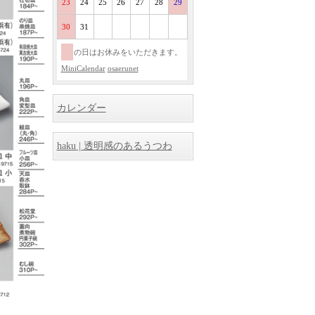
23
24
25
26
27
28
29
30
31
の日はお休みをいただきます。
MiniCalendar
osaerunet
カレンダー
haku | 透明感のあるうつわ