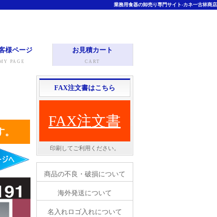
業務用食器の卸売り専門サイト-カネ一古林商店
客様ページ
お見積カート
MY PAGE
CART
FAX注文書はこちら
FAX注文書
す。
印刷してご利用ください。
商品の不良・破損について
海外発送について
名入れロゴ入れについて