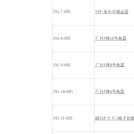
191-7-695
ﾗｽﾀｰあわび盛込皿
191-8-695
ﾌﾟﾗﾁﾅ禅10号角皿
191-9-695
ﾌﾟﾗﾁﾅ禅8号角皿
191-10-695
ﾌﾟﾗﾁﾅ禅6号角皿
191-11-695
錦ﾗｽﾀｰｸﾞﾘｰﾝ格子折