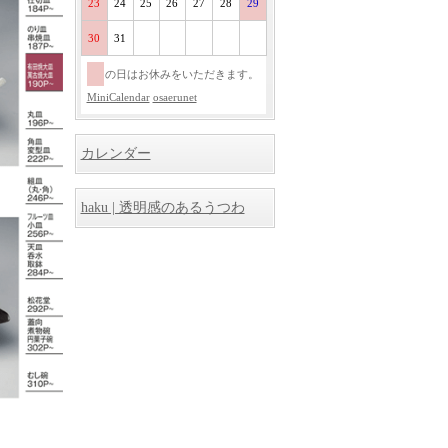
23
24
25
26
27
28
29
30
31
の日はお休みをいただきます。
MiniCalendar
osaerunet
カレンダー
haku | 透明感のあるうつわ