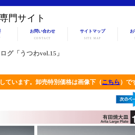
専門サイト
要
お問い合わせ
サイトマップ
お
Y
CONTACT
SITE MAP
ログ「うつわvol.15」
しています。卸売特別価格は画像下（
こちら
）で