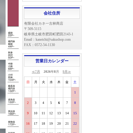
会社住所
有限会社カネ一古林商店
〒509-5115
岐阜県土岐市肥田町肥田2143-1
Email：kaneichi@sakushop.com
FAX：0572-54-1130
営業日カレンダー
≪7月
2026
年
8
月
9月≫
日
月
火
水
木
金
土
1
2
3
4
5
6
7
8
9
10
11
12
13
14
15
16
17
18
19
20
21
22