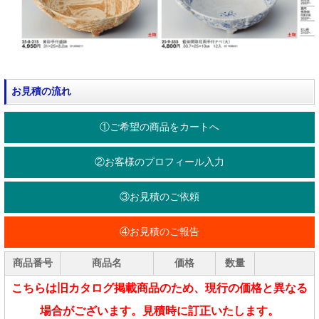
お見積の流れ
①ご希望の商品をカートへ
②お客様のプロフィール入力
③お見積のご依頼
④お見積のご報告
商品番号
商品名
価格
数量
こちらは旧カタログ掲載商品のため、現行の価格と異なる
場合がございます。見積時に訂正いたします。