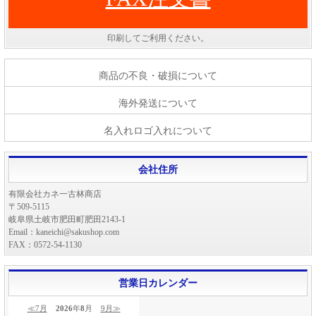
印刷してご利用ください。
商品の不良・破損について
海外発送について
名入れロゴ入れについて
会社住所
有限会社カネ一古林商店
〒509-5115
岐阜県土岐市肥田町肥田2143-1
Email：kaneichi@sakushop.com
FAX：0572-54-1130
営業日カレンダー
≪7月
2026
年
8
月
9月≫