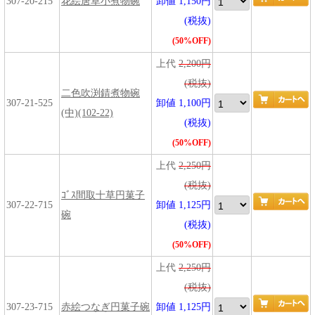
307-20-215
花絵唐草小煮物碗
卸値 1,150円
(税抜)
(50%OFF)
上代
2,200円
(税抜)
二色吹渕錆煮物碗
307-21-525
卸値 1,100円
(中)(102-22)
(税抜)
(50%OFF)
上代
2,250円
(税抜)
ｺﾞｽ間取十草円菓子
307-22-715
卸値 1,125円
碗
(税抜)
(50%OFF)
上代
2,250円
(税抜)
307-23-715
赤絵つなぎ円菓子碗
卸値 1,125円