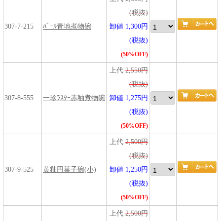
(税抜)
307-7-215
ﾊﾟｰﾙ青地煮物碗
卸値 1,300円
(税抜)
(50%OFF)
上代
2,550円
(税抜)
307-8-555
一珍ﾗｽﾀｰ赤釉煮物碗
卸値 1,275円
(税抜)
(50%OFF)
上代
2,500円
(税抜)
307-9-525
黄釉円菓子碗(小)
卸値 1,250円
(税抜)
(50%OFF)
上代
2,500円