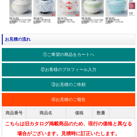
お見積の流れ
①ご希望の商品をカートへ
②お客様のプロフィール入力
③お見積のご依頼
④お見積のご報告
商品番号
商品名
価格
数量
こちらは旧カタログ掲載商品のため、現行の価格と異なる
場合がございます。見積時に訂正いたします。