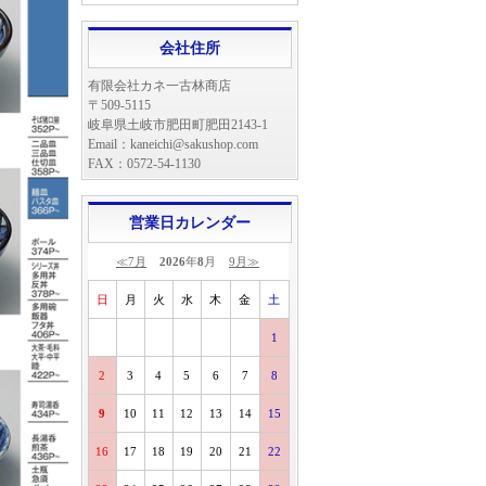
会社住所
有限会社カネ一古林商店
〒509-5115
岐阜県土岐市肥田町肥田2143-1
Email：kaneichi@sakushop.com
FAX：0572-54-1130
営業日カレンダー
≪7月
2026
年
8
月
9月≫
日
月
火
水
木
金
土
1
2
3
4
5
6
7
8
9
10
11
12
13
14
15
16
17
18
19
20
21
22