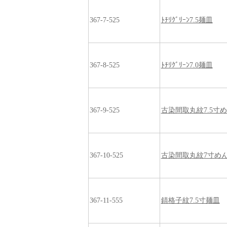
367-7-525
ﾄﾁﾘｸﾞﾘｰﾝ7.5麺皿
367-8-525
ﾄﾁﾘｸﾞﾘｰﾝ7.0麺皿
367-9-525
古染間取丸紋7.5寸
367-10-525
古染間取丸紋7寸め
367-11-555
錆格子紋7.5寸麺皿