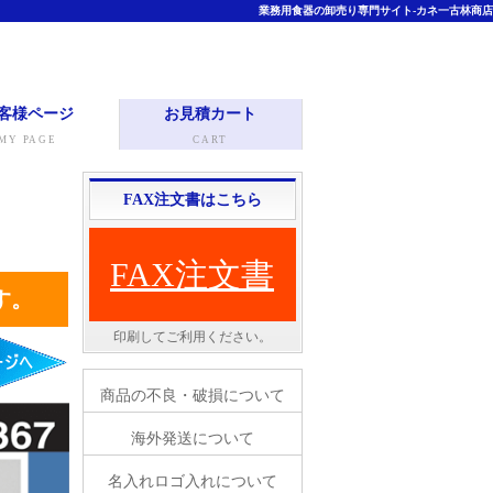
業務用食器の卸売り専門サイト-カネ一古林商店
客様ページ
お見積カート
MY PAGE
CART
FAX注文書はこちら
FAX注文書
す。
印刷してご利用ください。
商品の不良・破損について
海外発送について
名入れロゴ入れについて