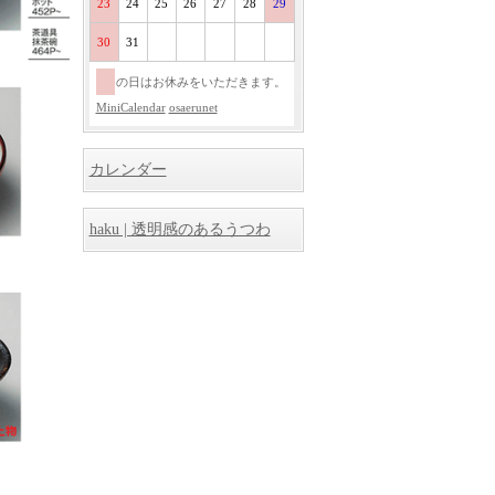
23
24
25
26
27
28
29
30
31
の日はお休みをいただきます。
MiniCalendar
osaerunet
カレンダー
haku | 透明感のあるうつわ