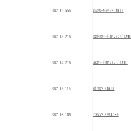
367-12-555
錆格子紋7寸麺皿
367-13-215
織部釉手彫ﾗｲﾝﾊﾟｽﾀ
367-14-215
赤釉手彫ﾗｲﾝﾊﾟｽﾀ皿
367-15-115
藍雪7.5麺皿
367-16-185
飛影7.5浅ﾎﾞｰﾙ