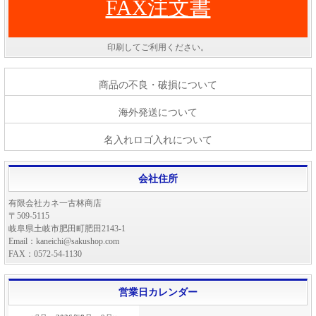
FAX注文書
印刷してご利用ください。
商品の不良・破損について
海外発送について
名入れロゴ入れについて
会社住所
有限会社カネ一古林商店
〒509-5115
岐阜県土岐市肥田町肥田2143-1
Email：kaneichi@sakushop.com
FAX：0572-54-1130
営業日カレンダー