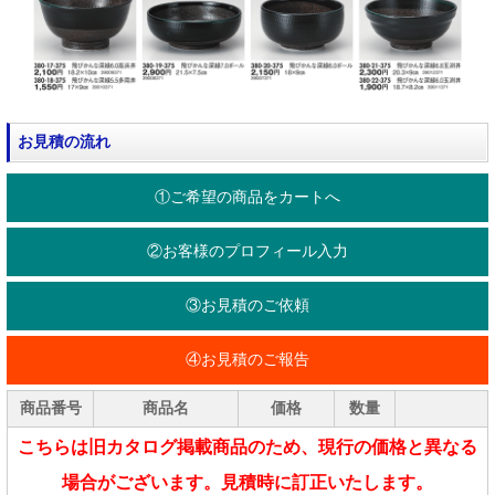
お見積の流れ
①ご希望の商品をカートへ
②お客様のプロフィール入力
③お見積のご依頼
④お見積のご報告
商品番号
商品名
価格
数量
こちらは旧カタログ掲載商品のため、現行の価格と異なる
場合がございます。見積時に訂正いたします。