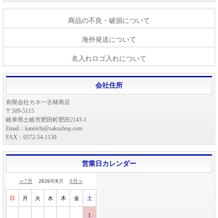
商品の不良・破損について
海外発送について
名入れロゴ入れについて
会社住所
有限会社カネ一古林商店
〒509-5115
岐阜県土岐市肥田町肥田2143-1
Email：kaneichi@sakushop.com
FAX：0572-54-1130
営業日カレンダー
≪7月
2026
年
8
月
9月≫
日
月
火
水
木
金
土
1