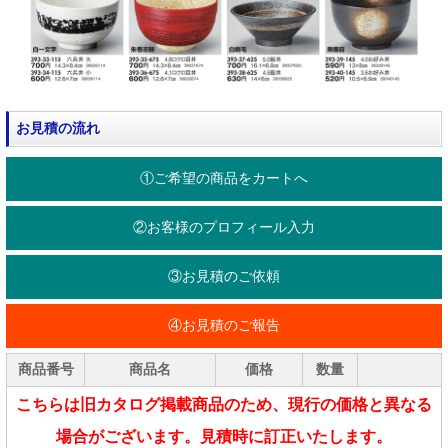
お見積の流れ
①ご希望の商品をカートへ
②お客様のプロフィール入力
③お見積のご依頼
④お見積のご報告
商品番号
商品名
価格
数量
こちらは旧カタログ掲載商品のため、現行の価格と異なる
場合がございます。見積時に訂正いたします。