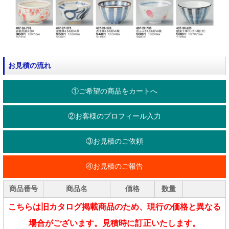
お見積の流れ
①ご希望の商品をカートへ
②お客様のプロフィール入力
③お見積のご依頼
④お見積のご報告
商品番号
商品名
価格
数量
こちらは旧カタログ掲載商品のため、現行の価格と異なる
場合がございます。見積時に訂正いたします。