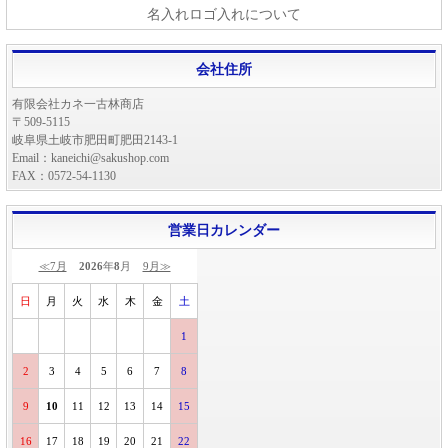
名入れロゴ入れについて
会社住所
有限会社カネ一古林商店
〒509-5115
岐阜県土岐市肥田町肥田2143-1
Email：kaneichi@sakushop.com
FAX：0572-54-1130
営業日カレンダー
≪7月
2026
年
8
月
9月≫
日
月
火
水
木
金
土
1
2
3
4
5
6
7
8
9
10
11
12
13
14
15
16
17
18
19
20
21
22