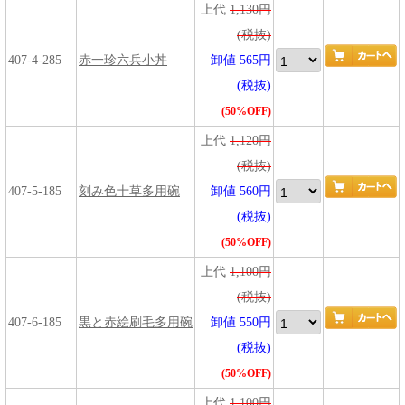
上代
1,130円
(税抜)
407-4-285
赤一珍六兵小丼
卸値 565円
(税抜)
(50%OFF)
上代
1,120円
(税抜)
407-5-185
刻み色十草多用碗
卸値 560円
(税抜)
(50%OFF)
上代
1,100円
(税抜)
407-6-185
黒と赤絵刷毛多用碗
卸値 550円
(税抜)
(50%OFF)
上代
1,100円