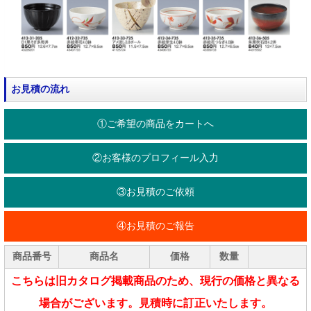
お見積の流れ
①ご希望の商品をカートへ
②お客様のプロフィール入力
③お見積のご依頼
④お見積のご報告
商品番号
商品名
価格
数量
こちらは旧カタログ掲載商品のため、現行の価格と異なる
場合がございます。見積時に訂正いたします。