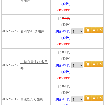
多用丼
(税抜)
(50%OFF)
上代
880円
(税抜)
412-24-275
岩清水4.0多用丼
卸値 440円
(税抜)
(50%OFF)
上代
880円
(税抜)
口錆白唐津4.0多用
412-25-275
卸値 440円
丼
(税抜)
(50%OFF)
上代
870円
(税抜)
412-26-635
白磁あたり飯碗
卸値 435円