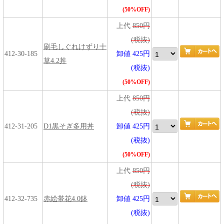
(50%OFF)
上代
850円
(税抜)
刷毛しぐれけずり十
412-30-185
卸値 425円
草4.2丼
(税抜)
(50%OFF)
上代
850円
(税抜)
412-31-205
D1黒そぎ多用丼
卸値 425円
(税抜)
(50%OFF)
上代
850円
(税抜)
412-32-735
赤絵帯花4.0鉢
卸値 425円
(税抜)