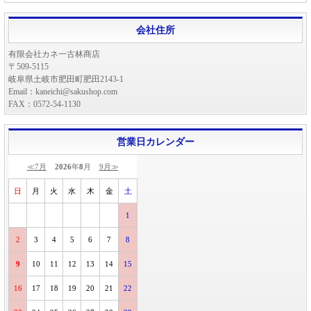
会社住所
有限会社カネ一古林商店
〒509-5115
岐阜県土岐市肥田町肥田2143-1
Email：kaneichi@sakushop.com
FAX：0572-54-1130
営業日カレンダー
≪7月
2026
年
8
月
9月≫
日
月
火
水
木
金
土
1
2
3
4
5
6
7
8
9
10
11
12
13
14
15
16
17
18
19
20
21
22