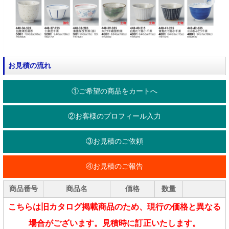
お見積の流れ
①ご希望の商品をカートへ
②お客様のプロフィール入力
③お見積のご依頼
④お見積のご報告
商品番号
商品名
価格
数量
こちらは旧カタログ掲載商品のため、現行の価格と異なる
場合がございます。見積時に訂正いたします。