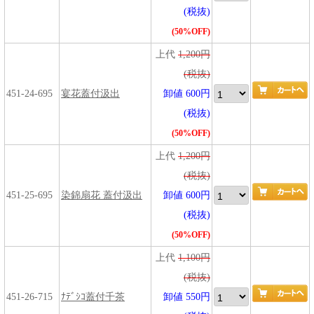
(税抜)
(50%OFF)
上代
1,200円
(税抜)
451-24-695
宴花蓋付汲出
卸値 600円
(税抜)
(50%OFF)
上代
1,200円
(税抜)
451-25-695
染錦扇花 蓋付汲出
卸値 600円
(税抜)
(50%OFF)
上代
1,100円
(税抜)
451-26-715
ﾅﾃﾞｼｺ蓋付千茶
卸値 550円