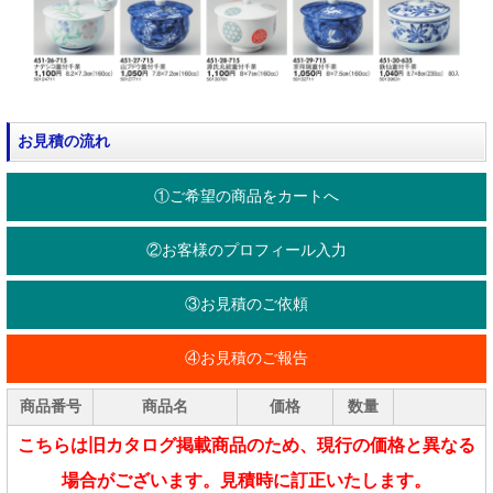
お見積の流れ
①ご希望の商品をカートへ
②お客様のプロフィール入力
③お見積のご依頼
④お見積のご報告
商品番号
商品名
価格
数量
こちらは旧カタログ掲載商品のため、現行の価格と異なる
場合がございます。見積時に訂正いたします。