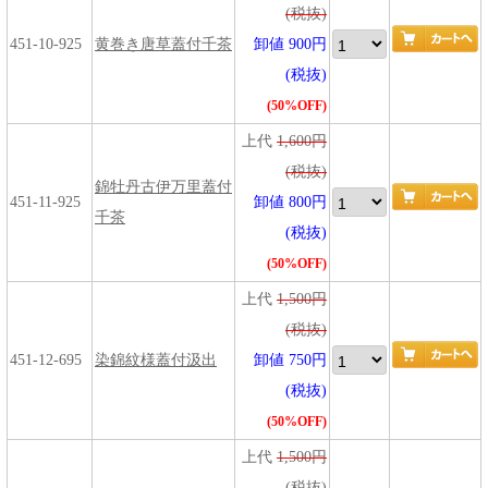
(税抜)
451-10-925
黄巻き唐草蓋付千茶
卸値 900円
(税抜)
(50%OFF)
上代
1,600円
(税抜)
錦牡丹古伊万里蓋付
451-11-925
卸値 800円
千茶
(税抜)
(50%OFF)
上代
1,500円
(税抜)
451-12-695
染錦紋様蓋付汲出
卸値 750円
(税抜)
(50%OFF)
上代
1,500円
(税抜)