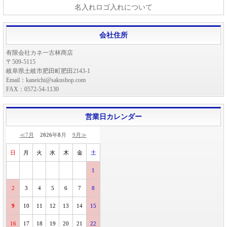
名入れロゴ入れについて
会社住所
有限会社カネ一古林商店
〒509-5115
岐阜県土岐市肥田町肥田2143-1
Email：kaneichi@sakushop.com
FAX：0572-54-1130
営業日カレンダー
≪7月
2026
年
8
月
9月≫
日
月
火
水
木
金
土
1
2
3
4
5
6
7
8
9
10
11
12
13
14
15
16
17
18
19
20
21
22