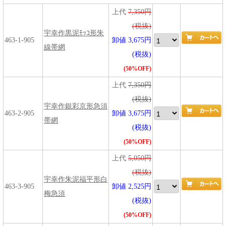
上代
7,350円
(税抜)
宇幸作黒泥ﾓｯｺ形朱
463-1-905
卸値 3,675円
線帯網
(税抜)
(50%OFF)
上代
7,350円
(税抜)
宇幸作銀彩京形急須
463-2-905
卸値 3,675円
帯網
(税抜)
(50%OFF)
上代
5,050円
(税抜)
宇幸作朱泥福平形白
463-3-905
卸値 2,525円
梅急須
(税抜)
(50%OFF)