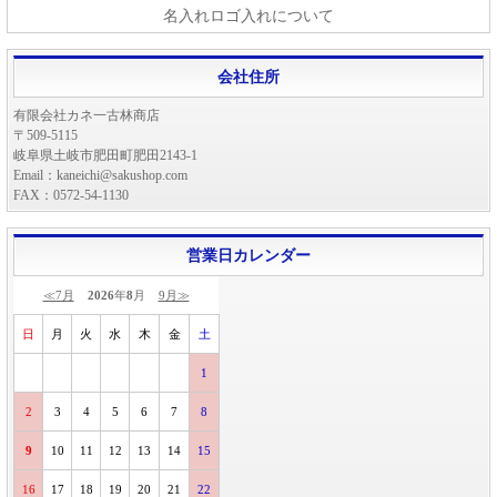
名入れロゴ入れについて
会社住所
有限会社カネ一古林商店
〒509-5115
岐阜県土岐市肥田町肥田2143-1
Email：kaneichi@sakushop.com
FAX：0572-54-1130
営業日カレンダー
≪7月
2026
年
8
月
9月≫
日
月
火
水
木
金
土
1
2
3
4
5
6
7
8
9
10
11
12
13
14
15
16
17
18
19
20
21
22