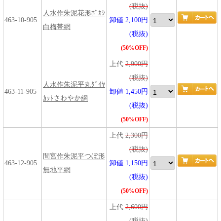
(税抜)
人水作朱泥花形ﾎﾞｶｼ
463-10-905
卸値 2,100円
白梅帯網
(税抜)
(50%OFF)
上代
2,900円
(税抜)
人水作朱泥平丸ﾀﾞｲﾔ
463-11-905
卸値 1,450円
ｶｯﾄさわやか網
(税抜)
(50%OFF)
上代
2,300円
(税抜)
間宮作朱泥平つぼ形
463-12-905
卸値 1,150円
無地平網
(税抜)
(50%OFF)
上代
2,600円
(税抜)