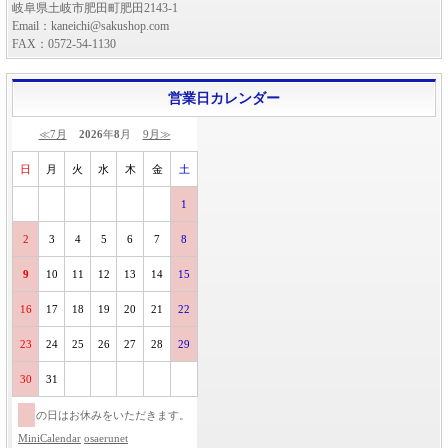
岐阜県土岐市肥田町肥田2143-1
Email：kaneichi@sakushop.com
FAX：0572-54-1130
営業日カレンダー
≪7月
2026
年
8
月
9月≫
日
月
火
水
木
金
土
1
2
3
4
5
6
7
8
9
10
11
12
13
14
15
16
17
18
19
20
21
22
23
24
25
26
27
28
29
30
31
の日はお休みをいただきます。
MiniCalendar
osaerunet