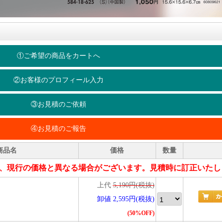
①ご希望の商品をカートへ
②お客様のプロフィール入力
③お見積のご依頼
④お見積のご報告
商品名
価格
数量
、現行の価格と異なる場合がございます。見積時に訂正いたし
上代
5,190円(税抜)
卸値 2,595円(税抜)
(50%OFF)