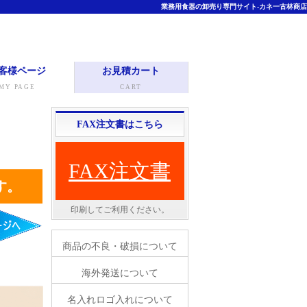
業務用食器の卸売り専門サイト-カネ一古林商店
客様ページ
お見積カート
MY PAGE
CART
FAX注文書はこちら
FAX注文書
す。
印刷してご利用ください。
商品の不良・破損について
海外発送について
名入れロゴ入れについて