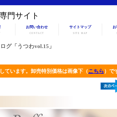
専門サイト
要
お問い合わせ
サイトマップ
お
Y
CONTACT
SITE MAP
ログ「うつわvol.15」
しています。卸売特別価格は画像下（
こちら
）で