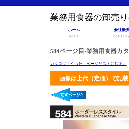
業務用食器の卸売り
ホーム
会社概
HOME
COMPAN
584ページ目-業務用食器カタ
カタログ「うつわ」ページリストに戻る。
画像は上代（定価）で記載