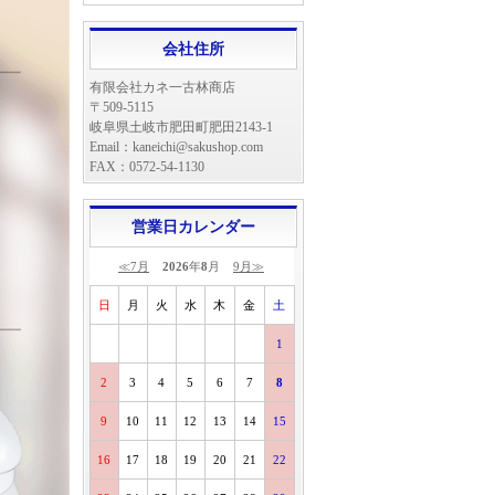
会社住所
有限会社カネ一古林商店
〒509-5115
岐阜県土岐市肥田町肥田2143-1
Email：kaneichi@sakushop.com
FAX：0572-54-1130
営業日カレンダー
≪7月
2026
年
8
月
9月≫
日
月
火
水
木
金
土
1
2
3
4
5
6
7
8
9
10
11
12
13
14
15
16
17
18
19
20
21
22