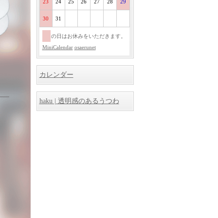
23
24
25
26
27
28
29
30
31
の日はお休みをいただきます。
MiniCalendar
osaerunet
カレンダー
haku | 透明感のあるうつわ