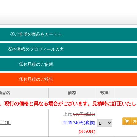
①ご希望の商品をカートへ
②お客様のプロフィール入力
③お見積のご依頼
④お見積のご報告
商品名
価格
数量
、現行の価格と異なる場合がございます。見積時に訂正いたし
上代
680円(税抜)
吋ﾊﾟﾝ皿
卸値 340円(税抜)
(50%OFF)