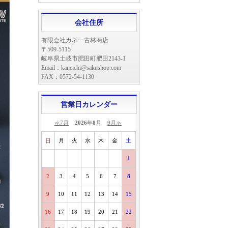
会社住所
有限会社カネ一古林商店
〒509-5115
岐阜県土岐市肥田町肥田2143-1
Email：kaneichi@sakushop.com
FAX：0572-54-1130
営業日カレンダー
≪7月
2026
年
8
月
9月≫
日
月
火
水
木
金
土
1
2
3
4
5
6
7
8
9
10
11
12
13
14
15
16
17
18
19
20
21
22