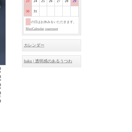
23
24
25
26
27
28
29
30
31
の日はお休みをいただきます。
MiniCalendar
osaerunet
カレンダー
haku | 透明感のあるうつわ