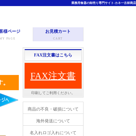
業務用食器の卸売り専門サイト-カネ一古林商店
客様ページ
お見積カート
MY PAGE
CART
FAX注文書はこちら
FAX注文書
す。
印刷してご利用ください。
商品の不良・破損について
海外発送について
名入れロゴ入れについて