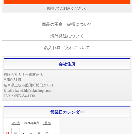
印刷してご利用ください。
商品の不良・破損について
海外発送について
名入れロゴ入れについて
会社住所
有限会社カネ一古林商店
〒509-5115
岐阜県土岐市肥田町肥田2143-1
Email：kaneichi@sakushop.com
FAX：0572-54-1130
営業日カレンダー
≪7月
2026
年
8
月
9月≫
日
月
火
水
木
金
土