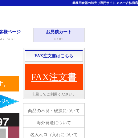
業務用食器の卸売り専門サイト-カネ一古林商店
客様ページ
お見積カート
MY PAGE
CART
FAX注文書はこちら
FAX注文書
す。
印刷してご利用ください。
商品の不良・破損について
海外発送について
名入れロゴ入れについて