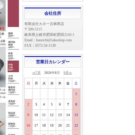
会社住所
有限会社カネ一古林商店
〒509-5115
岐阜県土岐市肥田町肥田2143-1
Email：kaneichi@sakushop.com
FAX：0572-54-1130
営業日カレンダー
≪7月
2026
年
8
月
9月≫
日
月
火
水
木
金
土
1
2
3
4
5
6
7
8
9
10
11
12
13
14
15
16
17
18
19
20
21
22