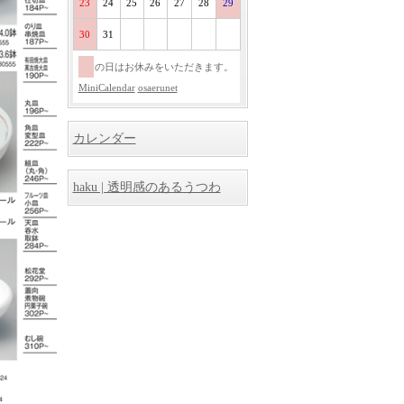
23
24
25
26
27
28
29
30
31
の日はお休みをいただきます。
MiniCalendar
osaerunet
カレンダー
haku | 透明感のあるうつわ