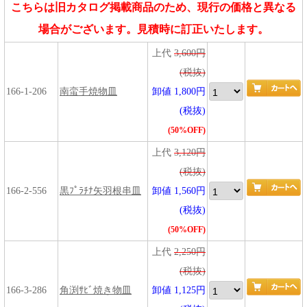
こちらは旧カタログ掲載商品のため、現行の価格と異なる
場合がございます。見積時に訂正いたします。
上代
3,600円
(税抜)
166-1-206
南蛮手焼物皿
卸値 1,800円
(税抜)
(50%OFF)
上代
3,120円
(税抜)
166-2-556
黒ﾌﾟﾗﾁﾅ矢羽根串皿
卸値 1,560円
(税抜)
(50%OFF)
上代
2,250円
(税抜)
166-3-286
角渕ｻﾋﾞ焼き物皿
卸値 1,125円