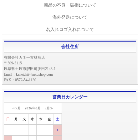
商品の不良・破損について
海外発送について
名入れロゴ入れについて
会社住所
有限会社カネ一古林商店
〒509-5115
岐阜県土岐市肥田町肥田2143-1
Email：kaneichi@sakushop.com
FAX：0572-54-1130
営業日カレンダー
≪7月
2026
年
8
月
9月≫
日
月
火
水
木
金
土
1