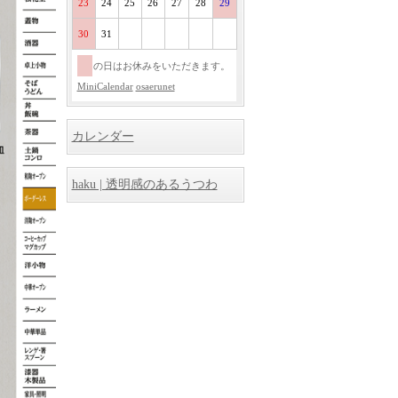
23
24
25
26
27
28
29
30
31
の日はお休みをいただきます。
MiniCalendar
osaerunet
カレンダー
haku | 透明感のあるうつわ