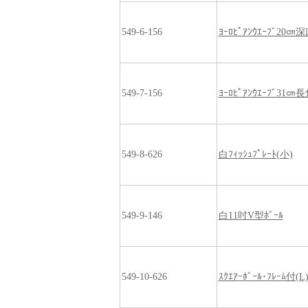
549-6-156
ﾖｰﾛﾋﾟｱﾝｳｴｰﾌﾞ20㎝深
549-7-156
ﾖｰﾛﾋﾟｱﾝｳｴｰﾌﾞ31㎝
549-8-626
白ﾌｨｯｼｭﾌﾟﾚｰﾄ(小)
549-9-146
白11吋V型ﾎﾞｰﾙ
549-10-626
ｽｸｴｱｰﾎﾞｰﾙ･ﾌﾚｰﾑ付(L