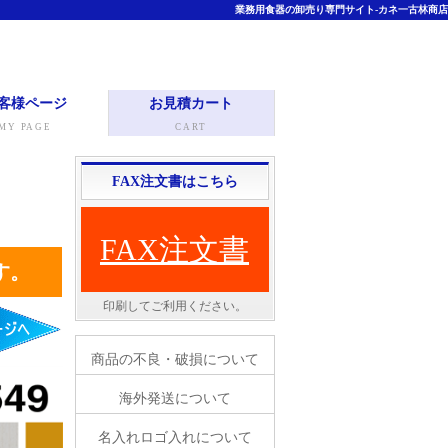
業務用食器の卸売り専門サイト-カネ一古林商店
客様ページ
お見積カート
MY PAGE
CART
FAX注文書はこちら
FAX注文書
す。
印刷してご利用ください。
商品の不良・破損について
海外発送について
名入れロゴ入れについて