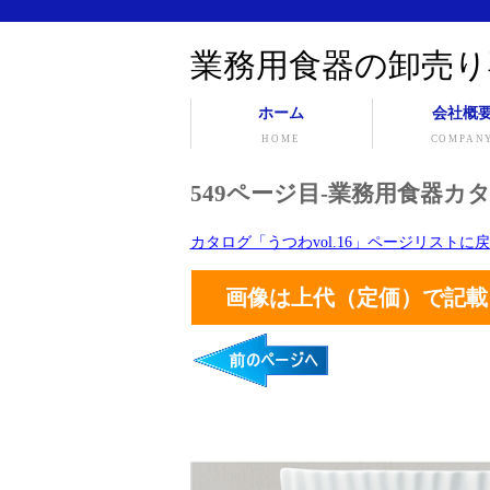
業務用食器の卸売り
ホーム
会社概
HOME
COMPAN
549ページ目-業務用食器カタ
カタログ「うつわvol.16」ページリストに
画像は上代（定価）で記載