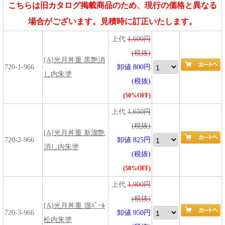
こちらは旧カタログ掲載商品のため、現行の価格と異なる
場合がございます。見積時に訂正いたします。
上代
1,600円
(税抜)
[A]光月丼重 黒艶消
720-1-966
卸値 800円
し内朱塗
(税抜)
(50%OFF)
上代
1,650円
(税抜)
[A]光月丼重 新溜艶
720-2-966
卸値 825円
消し内朱塗
(税抜)
(50%OFF)
上代
1,900円
(税抜)
[A]光月丼重 溜ﾊﾟｰﾙ
720-3-966
卸値 950円
松内朱塗