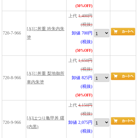
(50%OFF)
上代
1,400円
(税抜)
[A]ﾐﾆ丼重 吟朱内朱
720-7-966
卸値 700円
塗
(税抜)
(50%OFF)
上代
1,650円
(税抜)
[A]ﾐﾆ丼重 梨地御所
720-8-966
卸値 825円
車内朱塗
(税抜)
(50%OFF)
上代
4,150円
(税抜)
[A]はつり亀甲丼 曙
720-9-966
卸値 2,075円
(内黒)
(税抜)