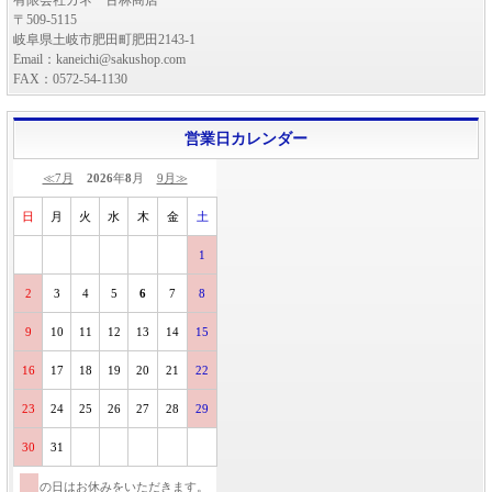
有限会社カネ一古林商店
〒509-5115
岐阜県土岐市肥田町肥田2143-1
Email：kaneichi@sakushop.com
FAX：0572-54-1130
営業日カレンダー
≪7月
2026
年
8
月
9月≫
日
月
火
水
木
金
土
1
2
3
4
5
6
7
8
9
10
11
12
13
14
15
16
17
18
19
20
21
22
23
24
25
26
27
28
29
30
31
の日はお休みをいただきます。