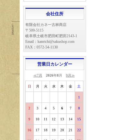
会社住所
有限会社カネ一古林商店
〒509-5115
岐阜県土岐市肥田町肥田2143-1
Email：kaneichi@sakushop.com
FAX：0572-54-1130
営業日カレンダー
≪7月
2026
年
8
月
9月≫
日
月
火
水
木
金
土
1
2
3
4
5
6
7
8
9
10
11
12
13
14
15
16
17
18
19
20
21
22