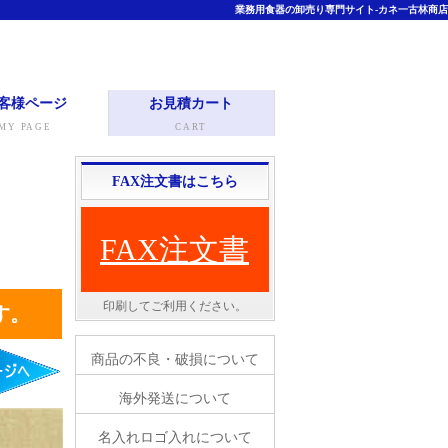
業務用食器の卸売り専門サイト-カネ一古林商店
客様ページ
お見積カート
MY PAGE
CART
FAX注文書はこちら
FAX注文書
印刷してご利用ください。
す。
商品の不良・破損について
海外発送について
名入れロゴ入れについて