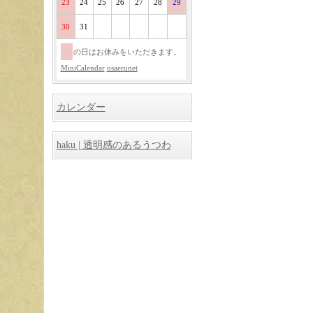
23
24
25
26
27
28
29
30
31
の日はお休みをいただきます。
MiniCalendar
osaerunet
カレンダー
haku | 透明感のあるうつわ