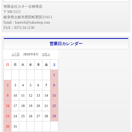
有限会社カネ一古林商店
〒509-5115
岐阜県土岐市肥田町肥田2143-1
Email：kaneichi@sakushop.com
FAX：0572-54-1130
営業日カレンダー
≪7月
2026
年
8
月
9月≫
日
月
火
水
木
金
土
1
2
3
4
5
6
7
8
9
10
11
12
13
14
15
16
17
18
19
20
21
22
23
24
25
26
27
28
29
30
31