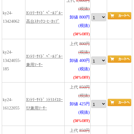
上代
1,600円
(税抜)
ky24-
ｶﾝﾄﾘｰｻｲﾄﾞ ﾍﾟｰﾙﾌﾞﾙｰ
卸値 800円
13424062
高台ｽﾀｯｸｺｰﾋｰｶｯﾌﾟ
(税抜)
(50%OFF)
上代
800円
ky24-
(税抜)
ｶﾝﾄﾘｰｻｲﾄﾞ ﾍﾟｰﾙﾌﾞﾙｰ
13424055-
卸値 400円
兼用ｿｰｻｰ
185
(税抜)
(50%OFF)
上代
850円
(税抜)
ky24-
ｶﾝﾄﾘｰｻｲﾄﾞ ｼﾄﾗｽｲｴﾛｰ
卸値 425円
16122055
ﾓｱ兼用ｿｰｻｰ
(税抜)
(50%OFF)
上代
850円