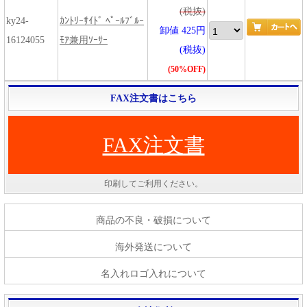
(税抜)
ky24-
ｶﾝﾄﾘｰｻｲﾄﾞ ﾍﾟｰﾙﾌﾞﾙｰ
卸値 425円
16124055
ﾓｱ兼用ｿｰｻｰ
(税抜)
(50%OFF)
FAX注文書はこちら
FAX注文書
印刷してご利用ください。
商品の不良・破損について
海外発送について
名入れロゴ入れについて