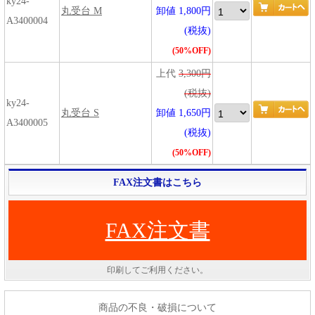
ky24-
丸受台 M
卸値 1,800円
A3400004
(税抜)
(50%OFF)
上代
3,300円
(税抜)
ky24-
丸受台 S
卸値 1,650円
A3400005
(税抜)
(50%OFF)
FAX注文書はこちら
FAX注文書
印刷してご利用ください。
商品の不良・破損について