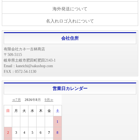
海外発送について
名入れロゴ入れについて
会社住所
有限会社カネ一古林商店
〒509-5115
岐阜県土岐市肥田町肥田2143-1
Email：kaneichi@sakushop.com
FAX：0572-54-1130
営業日カレンダー
≪7月
2026
年
8
月
9月≫
日
月
火
水
木
金
土
1
2
3
4
5
6
7
8