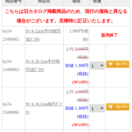
商品番号
商品名
価格
数量
こちらは旧カタログ掲載商品のため、現行の価格と異なる
場合がございます。見積時に訂正いたします。
ky24-
ｸﾚｰﾙ 22cm手付楕円
2,900円(税
販売終了
23400062
浅ｸﾞﾗﾀﾝ
抜)
上代
2,600円
(税抜)
ky24-
ｸﾚｰﾙ 20.5cm手付楕
卸値 1,300円
23400063
円浅ｸﾞﾗﾀﾝ
(税抜)
(50%OFF)
上代
2,600円
(税抜)
ky24-
ｸﾚｰﾙ 18.5cm楕円ｸﾞﾗ
卸値 1,300円
23400066
ﾀﾝ
(税抜)
(50%OFF)