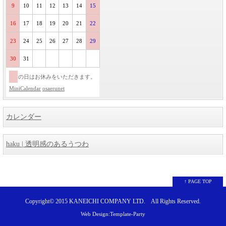
9
10
11
12
13
14
15
16
17
18
19
20
21
22
23
24
25
26
27
28
29
30
31
の日はお休みをいただきます。
MiniCalendar
osaerunet
カレンダー
haku | 透明感のあるうつわ
↑ PAGE TOP
Copyright© 2015
KANEICHI COMPANY LTD.
All Rights Reserved.
Web Design:Template-Party