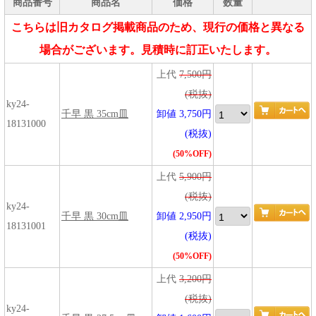
商品番号
商品名
価格
数量
こちらは旧カタログ掲載商品のため、現行の価格と異なる
場合がございます。見積時に訂正いたします。
上代
7,500円
(税抜)
ky24-
千早 黒 35cm皿
卸値 3,750円
18131000
(税抜)
(50%OFF)
上代
5,900円
(税抜)
ky24-
千早 黒 30cm皿
卸値 2,950円
18131001
(税抜)
(50%OFF)
上代
3,200円
(税抜)
ky24-