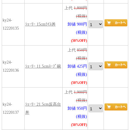
上代
1,800円
(税抜)
ky24-
ｼｪｰﾘｰ 15cmﾗｲｽ丼
卸値 900円
12220135
(税抜)
(50%OFF)
上代
850円
(税抜)
ky24-
ｼｪｰﾘｰ 11.5cmｽｰﾌﾟ碗
卸値 425円
12220136
(税抜)
(50%OFF)
上代
1,900円
(税抜)
ky24-
ｼｪｰﾘｰ 21.5cm反高台
卸値 950円
12220137
丼
(税抜)
(50%OFF)