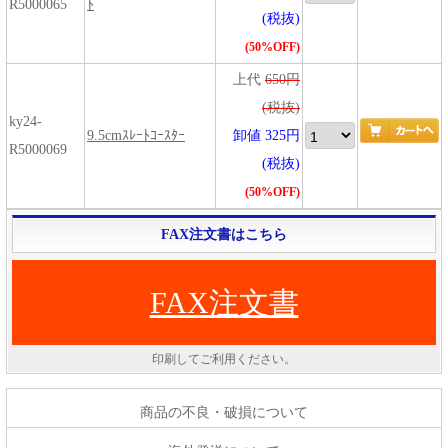
R5000065
ﾄ
(税抜)
(50%OFF)
上代
650円
(税抜)
ky24-
9.5cmｽﾚｰﾄｺｰｽﾀｰ
卸値 325円
R5000069
(税抜)
(50%OFF)
FAX注文書はこちら
FAX注文書
印刷してご利用ください。
商品の不良・破損について