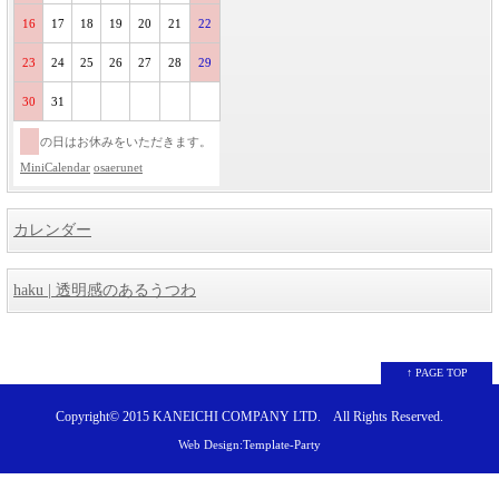
16
17
18
19
20
21
22
23
24
25
26
27
28
29
30
31
の日はお休みをいただきます。
MiniCalendar
osaerunet
カレンダー
haku | 透明感のあるうつわ
↑ PAGE TOP
Copyright© 2015
KANEICHI COMPANY LTD.
All Rights Reserved.
Web Design:Template-Party