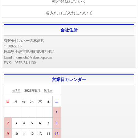
海外発送について
名入れロゴ入れについて
会社住所
有限会社カネ一古林商店
〒509-5115
岐阜県土岐市肥田町肥田2143-1
Email：kaneichi@sakushop.com
FAX：0572-54-1130
営業日カレンダー
≪7月
2026
年
8
月
9月≫
日
月
火
水
木
金
土
1
2
3
4
5
6
7
8
9
10
11
12
13
14
15