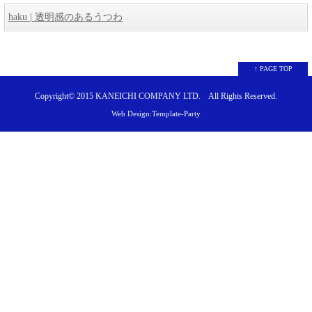
haku | 透明感のあるうつわ
↑ PAGE TOP
Copyright© 2015
KANEICHI COMPANY LTD.
All Rights Reserved.
Web Design:Template-Party