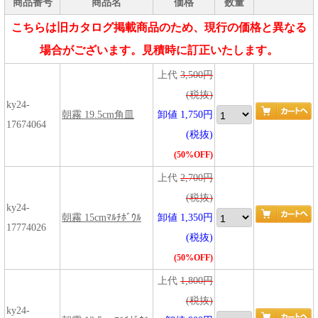
商品番号
商品名
価格
数量
こちらは旧カタログ掲載商品のため、現行の価格と異なる
場合がございます。見積時に訂正いたします。
上代
3,500円
(税抜)
ky24-
朝霧 19.5cm角皿
卸値 1,750円
17674064
(税抜)
(50%OFF)
上代
2,700円
(税抜)
ky24-
朝霧 15cmﾏﾙﾁﾎﾞｳﾙ
卸値 1,350円
17774026
(税抜)
(50%OFF)
上代
1,800円
(税抜)
ky24-