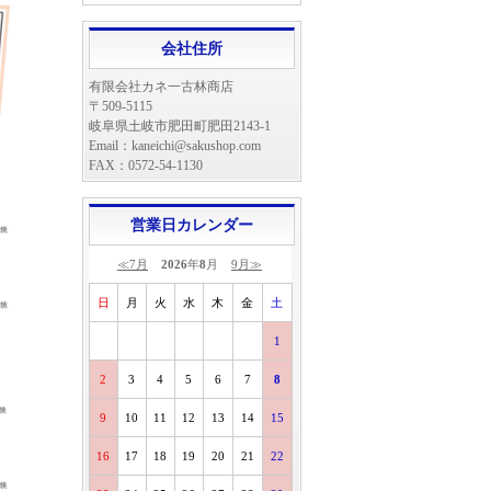
会社住所
有限会社カネ一古林商店
〒509-5115
岐阜県土岐市肥田町肥田2143-1
Email：kaneichi@sakushop.com
FAX：0572-54-1130
営業日カレンダー
≪7月
2026
年
8
月
9月≫
日
月
火
水
木
金
土
1
2
3
4
5
6
7
8
9
10
11
12
13
14
15
16
17
18
19
20
21
22