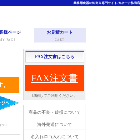
業務用食器の卸売り専門サイト-カネ一古林商店
客様ページ
お見積カート
MY PAGE
CART
FAX注文書はこちら
FAX注文書
す。
印刷してご利用ください。
商品の不良・破損について
海外発送について
名入れロゴ入れについて