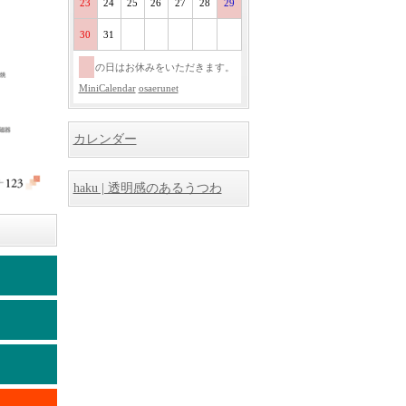
23
24
25
26
27
28
29
30
31
の日はお休みをいただきます。
MiniCalendar
osaerunet
カレンダー
haku | 透明感のあるうつわ