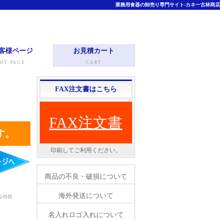
業務用食器の卸売り専門サイト-カネ一古林商店
客様ページ
お見積カート
MY PAGE
CART
FAX注文書はこちら
FAX注文書
す。
印刷してご利用ください。
商品の不良・破損について
海外発送について
名入れロゴ入れについて