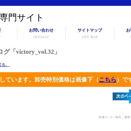
専門サイト
要
お問い合わせ
サイトマップ
お
Y
CONTACT
SITE MAP
ictory_vol.32」
に戻る。
しています。卸売特別価格は画像下（
こちら
）で