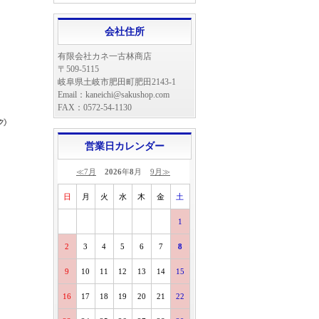
会社住所
有限会社カネ一古林商店
〒509-5115
岐阜県土岐市肥田町肥田2143-1
Email：kaneichi@sakushop.com
FAX：0572-54-1130
営業日カレンダー
≪7月
2026
年
8
月
9月≫
日
月
火
水
木
金
土
1
2
3
4
5
6
7
8
9
10
11
12
13
14
15
16
17
18
19
20
21
22