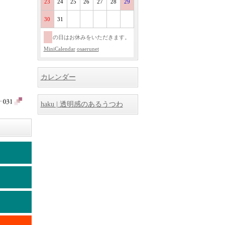
23
24
25
26
27
28
29
30
31
の日はお休みをいただきます。
MiniCalendar
osaerunet
カレンダー
haku | 透明感のあるうつわ