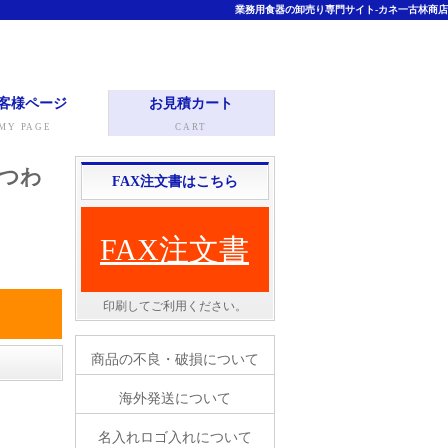
業務用食器の卸売り専門サイト-カネ一古林商店
客様ページ
お見積カート
MY PAGE
CART
うつわ
FAX注文書はこちら
FAX注文書
印刷してご利用ください。
。
商品の不良・破損について
海外発送について
名入れロゴ入れについて