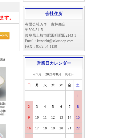
会社住所
ます。
有限会社カネ一古林商店
〒509-5115
岐阜県土岐市肥田町肥田2143-1
Email：kaneichi@sakushop.com
FAX：0572-54-1130
営業日カレンダー
≪7月
2026
年
8
月
9月≫
日
月
火
水
木
金
土
1
2
3
4
5
6
7
8
9
10
11
12
13
14
15
16
17
18
19
20
21
22