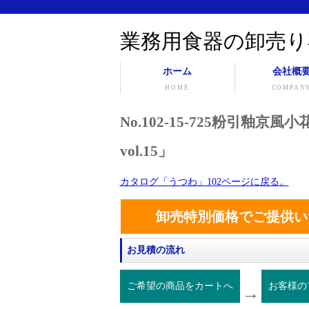
業務用食器の卸売り
ホーム
会社概
HOME
COMPAN
No.102-15-725粉引釉
vol.15」
カタログ「うつわ」102ページに戻る。
卸売特別価格でご提供い
お見積の流れ
ご希望の商品をカートへ
お客様の
→