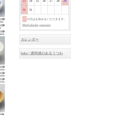
23
24
25
26
27
28
29
30
31
の日はお休みをいただきます。
MiniCalendar
osaerunet
カレンダー
haku | 透明感のあるうつわ