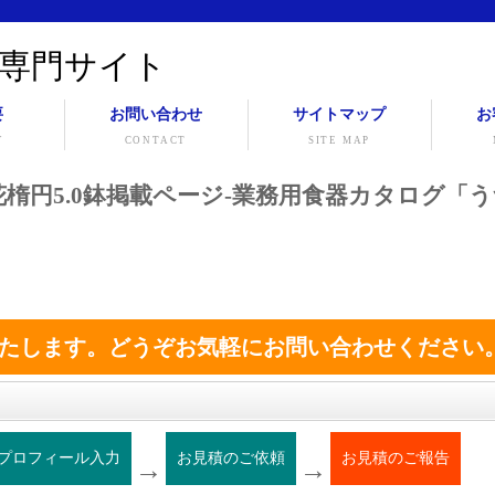
専門サイト
要
お問い合わせ
サイトマップ
お
Y
CONTACT
SITE MAP
京風小花楕円5.0鉢掲載ページ-業務用食器カタログ「
たします。どうぞお気軽にお問い合わせください
プロフィール入力
お見積のご依頼
お見積のご報告
→
→