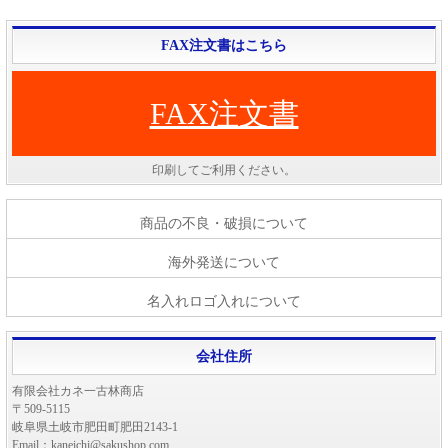
FAX注文書はこちら
FAX注文書
印刷してご利用ください。
商品の不良・破損について
海外発送について
名入れロゴ入れについて
会社住所
有限会社カネ一古林商店
〒509-5115
岐阜県土岐市肥田町肥田2143-1
Email：kaneichi@sakushop.com