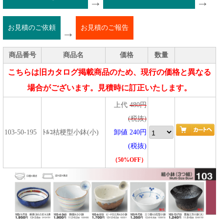
→
→
お見積のご依頼
お見積のご報告
→
商品番号
商品名
価格
数量
こちらは旧カタログ掲載商品のため、現行の価格と異なる
場合がございます。見積時に訂正いたします。
上代
480円
(税抜)
103-50-195
ﾄﾙｺ桔梗型小鉢(小)
卸値 240円
(税抜)
（50%OFF）