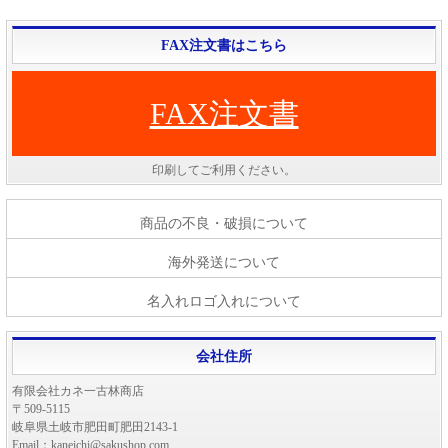
FAX注文書はこちら
FAX注文書
印刷してご利用ください。
商品の不良・破損について
海外発送について
名入れロゴ入れについて
会社住所
有限会社カネ一古林商店
〒509-5115
岐阜県土岐市肥田町肥田2143-1
Email：kaneichi@sakushop.com