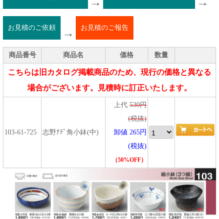
→
→
お見積のご依頼
お見積のご報告
→
商品番号
商品名
価格
数量
こちらは旧カタログ掲載商品のため、現行の価格と異なる
場合がございます。見積時に訂正いたします。
上代
530円
(税抜)
103-61-725
志野ﾅﾃﾞ角小鉢(中)
卸値 265円
(税抜)
（50%OFF）