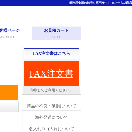
業務用食器の卸売り専門サイト-カネ一古林商店
客様ページ
お見積カート
MY PAGE
CART
FAX注文書はこちら
FAX注文書
印刷してご利用ください。
。
商品の不良・破損について
海外発送について
名入れロゴ入れについて