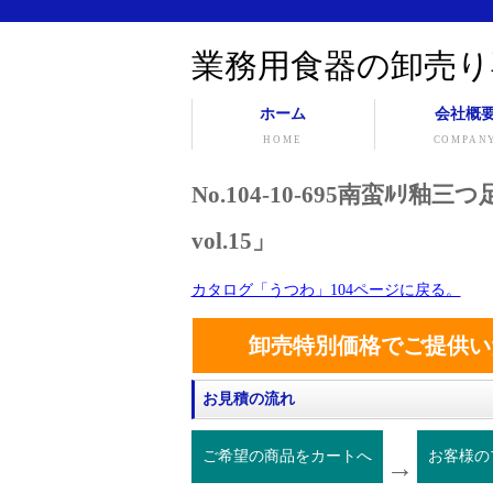
業務用食器の卸売り
ホーム
会社概
HOME
COMPAN
No.104-10-695南蛮ﾙ
vol.15」
カタログ「うつわ」104ページに戻る。
卸売特別価格でご提供い
お見積の流れ
ご希望の商品をカートへ
お客様の
→