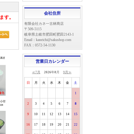
会社住所
ます。
有限会社カネ一古林商店
〒509-5115
岐阜県土岐市肥田町肥田2143-1
Email：kaneichi@sakushop.com
FAX：0572-54-1130
営業日カレンダー
≪7月
2026
年
8
月
9月≫
日
月
火
水
木
金
土
1
2
3
4
5
6
7
8
9
10
11
12
13
14
15
16
17
18
19
20
21
22