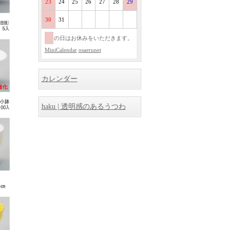
23
24
25
26
27
28
29
30
31
の日はお休みをいただきます。
MiniCalendar
osaerunet
カレンダー
haku | 透明感のあるうつわ