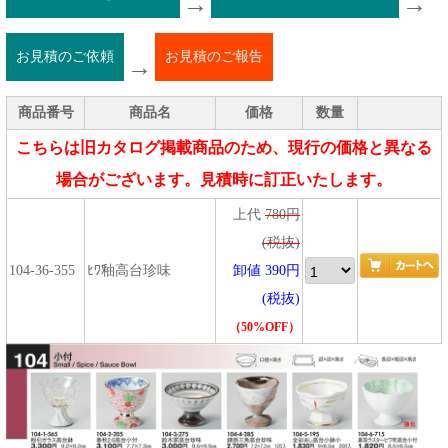
→
→
お見積のご依頼
お見積のご報告
→
商品番号
商品名
価格
数量
こちらは旧カタログ掲載商品のため、現行の価格と異なる
場合がございます。見積時に訂正いたします。
上代
780円
(税抜)
104-36-355
ﾋﾜ釉高台珍味
卸値 390円
(税抜)
（50%OFF）