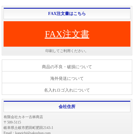
FAX注文書はこちら
FAX注文書
印刷してご利用ください。
商品の不良・破損について
海外発送について
名入れロゴ入れについて
会社住所
有限会社カネ一古林商店
〒509-5115
岐阜県土岐市肥田町肥田2143-1
Email：kaneichi@sakushop.com