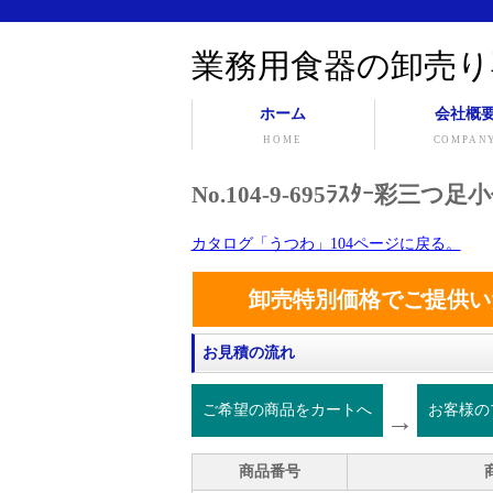
業務用食器の卸売り
ホーム
会社概
HOME
COMPAN
No.104-9-695ﾗｽﾀｰ彩
カタログ「うつわ」104ページに戻る。
卸売特別価格でご提供い
お見積の流れ
ご希望の商品をカートへ
お客様の
→
商品番号