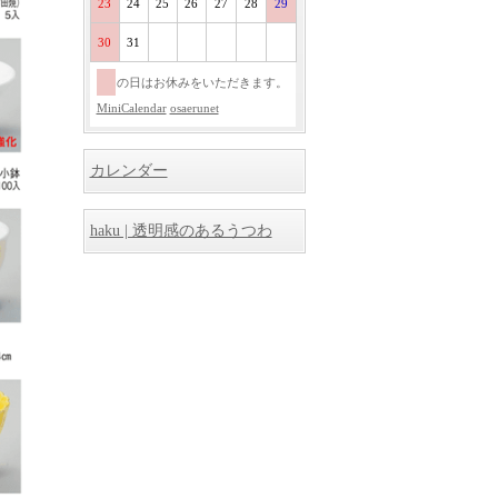
23
24
25
26
27
28
29
30
31
の日はお休みをいただきます。
MiniCalendar
osaerunet
カレンダー
haku | 透明感のあるうつわ