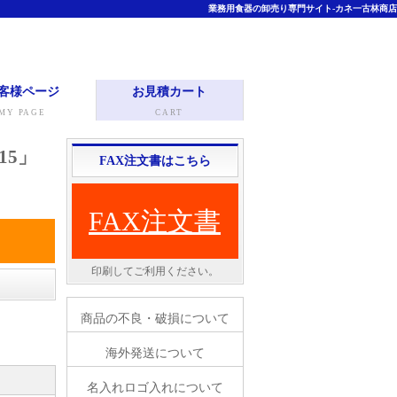
業務用食器の卸売り専門サイト-カネ一古林商店
客様ページ
お見積カート
MY PAGE
CART
15」
FAX注文書はこちら
FAX注文書
。
印刷してご利用ください。
商品の不良・破損について
海外発送について
名入れロゴ入れについて