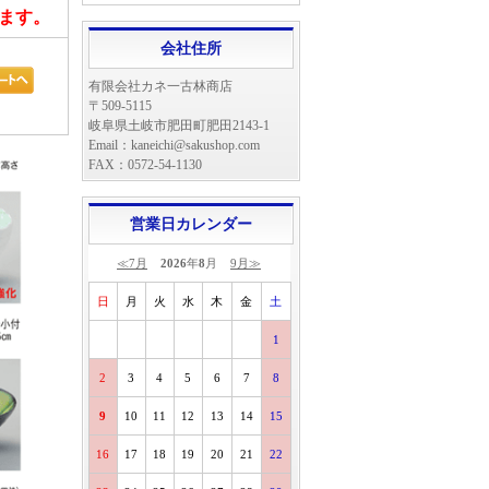
ます。
会社住所
有限会社カネ一古林商店
〒509-5115
岐阜県土岐市肥田町肥田2143-1
Email：kaneichi@sakushop.com
FAX：0572-54-1130
営業日カレンダー
≪7月
2026
年
8
月
9月≫
日
月
火
水
木
金
土
1
2
3
4
5
6
7
8
9
10
11
12
13
14
15
16
17
18
19
20
21
22