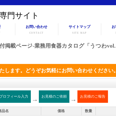
専門サイト
要
お問い合わせ
サイトマップ
お
Y
CONTACT
SITE MAP
三つ足小付掲載ページ-業務用食器カタログ「うつわvol.
たします。どうぞお気軽にお問い合わせください
プロフィール入力
お見積のご依頼
お見積のご報告
→
→
商品名
価格
数量