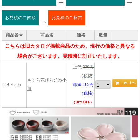
→
→
お見積のご依頼
お見積のご報告
→
商品番号
商品名
価格
数量
こちらは旧カタログ掲載商品のため、現行の価格と異なる
場合がございます。見積時に訂正いたします。
上代
330円
(税抜)
さくら花びらﾋﾟﾝｸ小
119-9-205
卸値 165円
皿
(税抜)
（50%OFF）