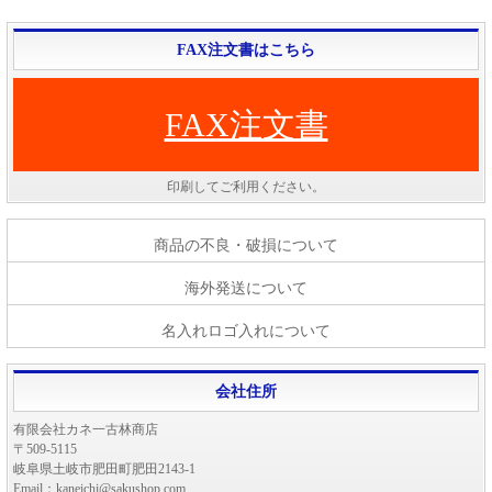
FAX注文書はこちら
FAX注文書
印刷してご利用ください。
商品の不良・破損について
海外発送について
名入れロゴ入れについて
会社住所
有限会社カネ一古林商店
〒509-5115
岐阜県土岐市肥田町肥田2143-1
Email：kaneichi@sakushop.com