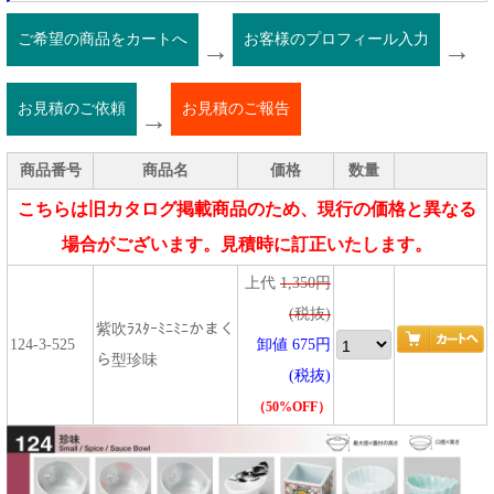
ご希望の商品をカートへ
お客様のプロフィール入力
→
→
お見積のご依頼
お見積のご報告
→
商品番号
商品名
価格
数量
こちらは旧カタログ掲載商品のため、現行の価格と異なる
場合がございます。見積時に訂正いたします。
上代
1,350円
(税抜)
紫吹ﾗｽﾀｰﾐﾆﾐﾆかまく
124-3-525
卸値 675円
ら型珍味
(税抜)
（50%OFF）