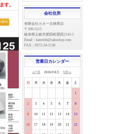
ます。
会社住所
有限会社カネ一古林商店
〒509-5115
岐阜県土岐市肥田町肥田2143-1
Email：kaneichi@sakushop.com
FAX：0572-54-1130
営業日カレンダー
≪7月
2026
年
8
月
9月≫
日
月
火
水
木
金
土
1
2
3
4
5
6
7
8
9
10
11
12
13
14
15
16
17
18
19
20
21
22