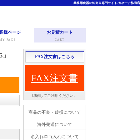
業務用食器の卸売り専門サイト-カネ一古林商店
客様ページ
お見積カート
MY PAGE
CART
5」
FAX注文書はこちら
FAX注文書
。
印刷してご利用ください。
商品の不良・破損について
海外発送について
名入れロゴ入れについて