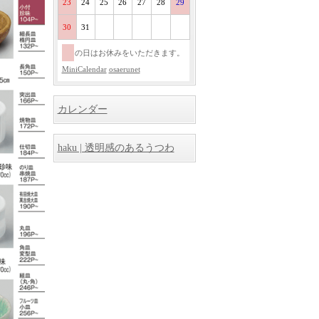
23
24
25
26
27
28
29
30
31
の日はお休みをいただきます。
MiniCalendar
osaerunet
カレンダー
haku | 透明感のあるうつわ