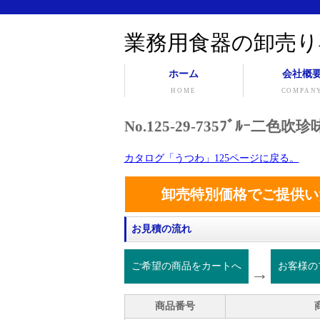
業務用食器の卸売り
ホーム
会社概
HOME
COMPAN
No.125-29-735ﾌﾞﾙｰ
カタログ「うつわ」125ページに戻る。
卸売特別価格でご提供い
お見積の流れ
ご希望の商品をカートへ
お客様の
→
商品番号