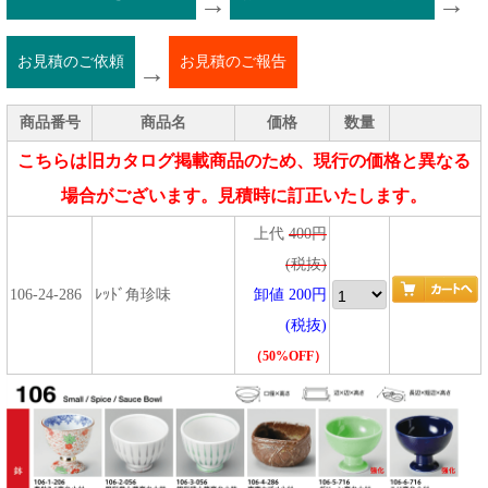
→
→
お見積のご依頼
お見積のご報告
→
商品番号
商品名
価格
数量
こちらは旧カタログ掲載商品のため、現行の価格と異なる
場合がございます。見積時に訂正いたします。
上代
400円
(税抜)
106-24-286
ﾚｯﾄﾞ角珍味
卸値 200円
(税抜)
（50%OFF）