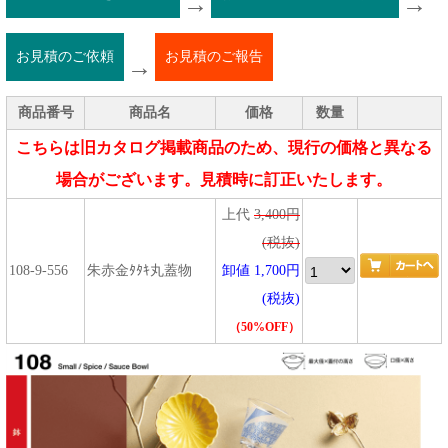
→
→
お見積のご依頼
お見積のご報告
→
商品番号
商品名
価格
数量
こちらは旧カタログ掲載商品のため、現行の価格と異なる
場合がございます。見積時に訂正いたします。
上代
3,400円
(税抜)
108-9-556
朱赤金ﾀﾀｷ丸蓋物
卸値 1,700円
(税抜)
（50%OFF）