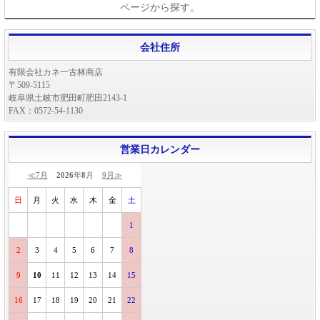
ページから探す。
会社住所
有限会社カネ一古林商店
〒509-5115
岐阜県土岐市肥田町肥田2143-1
FAX：0572-54-1130
営業日カレンダー
≪7月
2026
年
8
月
9月≫
日
月
火
水
木
金
土
1
2
3
4
5
6
7
8
9
10
11
12
13
14
15
16
17
18
19
20
21
22