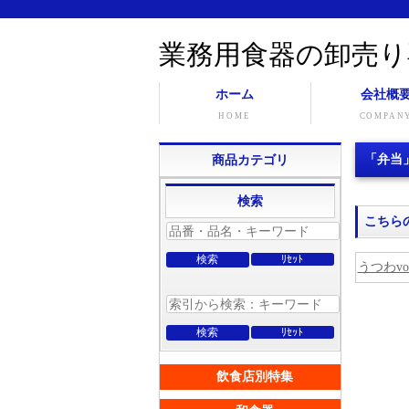
業務用食器の卸売り
ホーム
会社概
HOME
COMPAN
「弁当
商品カテゴリ
検索
こちら
うつわvol
飲食店別特集