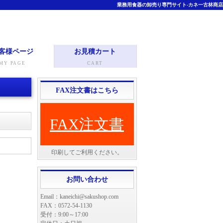
業務用食器の卸売り専門サイト-カネ一古林商店
客様ページ
お見積カート
MY PAGE
CART
FAX注文書はこちら
FAX注文書
印刷してご利用ください。
お問い合わせ
Email：kaneichi@sakushop.com
FAX：0572-54-1130
受付：9:00～17:00