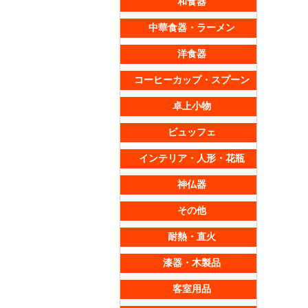
和食器
中華食器・ラーメン
洋食器
コーヒーカップ・スプーン
卓上小物
ビュッフェ
インテリア・人形・花瓶
神仏器
その他
耐熱・直火
漆器・木製品
客室用品